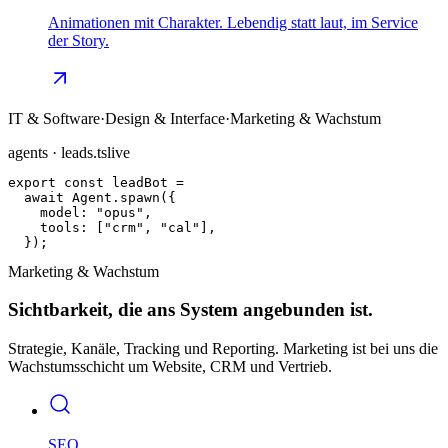
Animationen mit Charakter. Lebendig statt laut, im Service
der Story.
IT & Software
·
Design & Interface
·
Marketing & Wachstum
agents · leads.ts
live
export const
leadBot
 =
await
Agent
.spawn(
{
model: 
"opus"
,
tools: [
"crm"
,
"cal"
],
}
);
Marketing & Wachstum
Sichtbarkeit, die ans System angebunden ist.
Strategie, Kanäle, Tracking und Reporting. Marketing ist bei uns die
Wachstumsschicht um Website, CRM und Vertrieb.
SEO