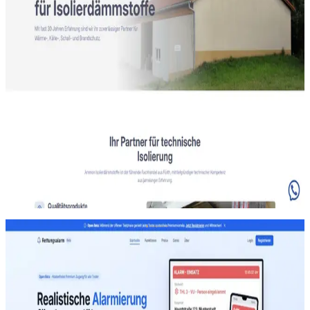
Isolierfachhandel · Fürth
Ammon Isolierdämmstoffe
„
Das Ergebnis hat unsere Erwartungen absolut
übertroffen.
“
Seriöser Webauftritt mit strukturierter Leistungsdarstellung für sechs
Kundenkreise — vom Isolierfachbetrieb bis Privat — und klarer
Anfrageführung.
rettungsalarm.de