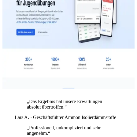
SaaS · Software
Rettungsalarm
Conversion-starker Webauftritt, Dashboard-Integration und ein
abgestimmtes Marketing-Setup — Produkt verständlich, Funnel
messbar, Betrieb dokumentiert.
„
Das Ergebnis hat unsere Erwartungen
absolut übertroffen.
“
Lars A. · Geschäftsführer Ammon Isolierdämmstoffe
„
Professionell, unkompliziert und sehr
angenehm.
“