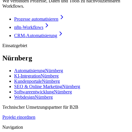
Wir verbinden Prozesse, Daten und Tools zu nachvollziehbaren
Workflows.
Prozesse automatisieren
n8n-Workflows
CRM-Automatisierung
Einsatzgebiet
Nürnberg
Automatisierung
Nürnberg
KI-Integration
Nürnberg
Kundenportale
Nürnberg
SEO & Online Marketing
Nürnberg
Softwareentwicklung
Nürnberg
Webdesign
Nürnberg
Technischer Umsetzungspartner für B2B
Projekt einordnen
Navigation