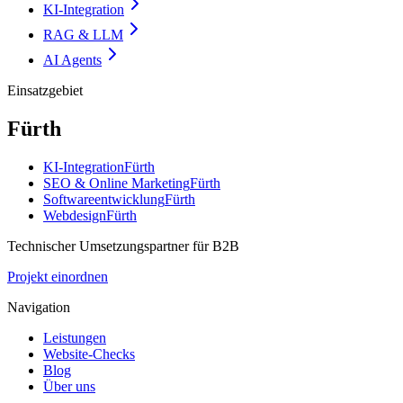
KI-Integration
RAG & LLM
AI Agents
Einsatzgebiet
Fürth
KI-Integration
Fürth
SEO & Online Marketing
Fürth
Softwareentwicklung
Fürth
Webdesign
Fürth
Technischer Umsetzungspartner für B2B
Projekt einordnen
Navigation
Leistungen
Website-Checks
Blog
Über uns