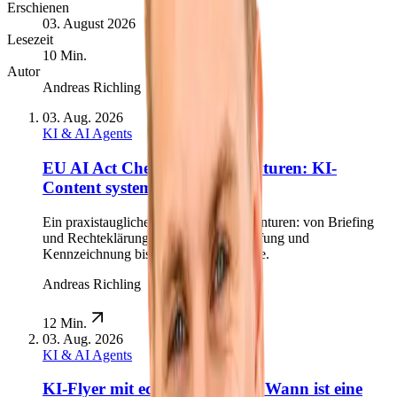
Erschienen
03. August 2026
Lesezeit
10 Min.
Autor
Andreas Richling
03. Aug. 2026
KI & AI Agents
EU AI Act Checkliste für Agenturen: KI-
Content systematisch prüfen
Ein praxistauglicher Workflow für Agenturen: von Briefing
und Rechteklärung über Deepfake-Prüfung und
Kennzeichnung bis zur Kundenfreigabe.
Andreas Richling
12 Min.
03. Aug. 2026
KI & AI Agents
KI-Flyer mit echten Personen: Wann ist eine