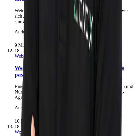
Welche Leistungen Webdesign-Kosten bestimmen und wie
sich Angebote von Baukasten, Freelancer und Agentur
sinnvoll vergleichen lassen.
Andreas Richling
9 Min.
18. Juli 2026
Webdesign & Conversion
Webdesigner, Agentur oder Baukasten: Was
passt zu deinem Unternehmen?
Eine klare Entscheidungshilfe für Unternehmen aus Fürth und
Nürnberg: Wann Baukasten, Freelancer oder Webdesign-
Agentur die wirtschaftlich beste Wahl ist.
Andreas Richling
10 Min.
18. Juli 2026
Webdesign & Conversion