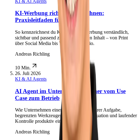
KI & AI Agents
KI-Werbung richtig kennzeichnen:
Praxisleitfaden für 2026
So kennzeichnest du KI-generierte Werbung verständlich,
sichtbar und passend zum tatsächlichen Inhalt – von Print
über Social Media bis Video und Audio.
Andreas Richling
10 Min.
26. Juli 2026
KI & AI Agents
AI Agent im Unternehmen: Sicher vom Use
Case zum Betrieb
Wie Unternehmen einen AI Agent mit klarer Aufgabe,
begrenzten Werkzeugen, Freigaben, Evaluation und laufender
Kontrolle produktiv einführen.
Andreas Richling