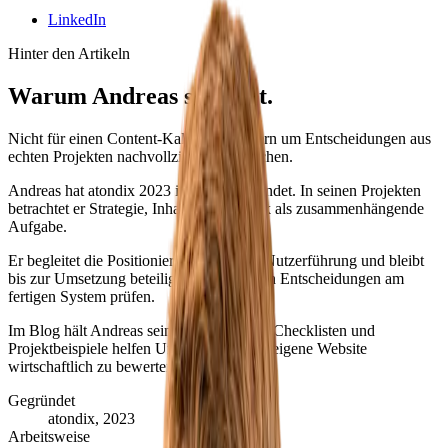
LinkedIn
Hinter den Artikeln
Warum Andreas schreibt.
Nicht für einen Content-Kalender, sondern um Entscheidungen aus
echten Projekten nachvollziehbar zu machen.
Andreas hat atondix 2023 in Fürth gegründet. In seinen Projekten
betrachtet er Strategie, Inhalt und Technik als zusammenhängende
Aufgabe.
Er begleitet die Positionierung, plant die Nutzerführung und bleibt
bis zur Umsetzung beteiligt. So lassen sich Entscheidungen am
fertigen System prüfen.
Im Blog hält Andreas seine Kriterien fest. Checklisten und
Projektbeispiele helfen Unternehmen, die eigene Website
wirtschaftlich zu bewerten.
Gegründet
atondix, 2023
Arbeitsweise