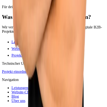
Für dein Vorhaben
Was soll als Nächstes funktionieren?
Wir verbinden Strategie, Gestaltung und Technik für digitale B2B-
Projekte.
Leistungen einordnen
Website selbst prüfen
Projekt anfragen
Technischer Umsetzungspartner für B2B
Projekt einordnen
Navigation
Leistungen
Website-Checks
Blog
Über uns