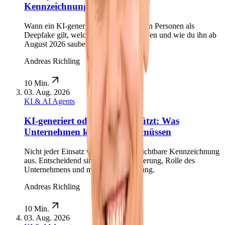
Kennzeichnung Pflicht?
Wann ein KI-generierter Flyer mit realen Personen als
Deepfake gilt, welche Ausnahmen greifen und wie du ihn ab
August 2026 sauber kennzeichnest.
Andreas Richling
10 Min.
03. Aug. 2026
KI & AI Agents
KI-generiert oder KI-unterstützt: Was
Unternehmen kennzeichnen müssen
Nicht jeder Einsatz von KI löst eine sichtbare Kennzeichnung
aus. Entscheidend sind Inhalt, Veränderung, Rolle des
Unternehmens und mögliche Täuschung.
Andreas Richling
10 Min.
03. Aug. 2026