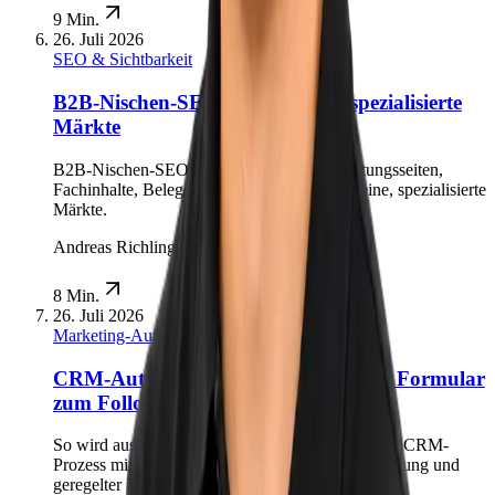
9 Min.
26. Juli 2026
SEO & Sichtbarkeit
B2B-Nischen-SEO: Strategie für spezialisierte
Märkte
B2B-Nischen-SEO verbindet kaufnahe Leistungsseiten,
Fachinhalte, Belege und interne Links für kleine, spezialisierte
Märkte.
Andreas Richling
8 Min.
26. Juli 2026
Marketing-Automation
CRM-Automatisierung im B2B: Vom Formular
zum Follow-up
So wird aus einem Website-Lead ein verlässlicher CRM-
Prozess mit Validierung, Zuständigkeit, Rückmeldung und
geregelter Fehlerbehandlung.