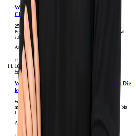
Website-Qualität prüfen: Die 25-Punkte-
Checkliste
25 konkrete Prüffragen für Strategie, Inhalte, UX, SEO,
Performance und Betrieb – mit einfacher Auswertung statt
subjektivem Designurteil.
Andreas Richling
11 Min.
18. Juli 2026
Webdesign & Conversion
Website-Relaunch in Fürth und Nürnberg: Die
komplette Checkliste
Was Unternehmen vor einem Website-Relaunch klären
müssen – von Zielen und Inhalten über SEO-Migration bis
Launch und Weiterentwicklung.
Andreas Richling