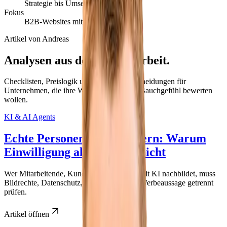
Strategie bis Umsetzung
Fokus
B2B-Websites mit Conversion-Ziel
Artikel von
Andreas
Analysen aus der Projektarbeit.
Checklisten, Preislogik und konkrete Entscheidungen für
Unternehmen, die ihre Website nicht nach Bauchgefühl bewerten
wollen.
KI & AI Agents
Echte Personen in KI-Bildern: Warum
Einwilligung allein nicht reicht
Wer Mitarbeitende, Kunden oder Speaker mit KI nachbildet, muss
Bildrechte, Datenschutz, Transparenz und Werbeaussage getrennt
prüfen.
Artikel öffnen