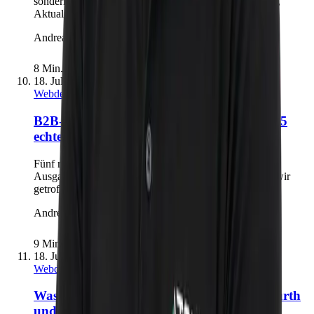
sondern durch belastbare Quellen, Zugriffsrechte, Tests,
Aktualisierung und einen kontrollierten Betrieb.
Andreas Richling
8 Min.
18. Juli 2026
Webdesign & Conversion
B2B-Webdesign aus Fürth und Nürnberg: 5
echte Projekte
Fünf reale Website-Projekte von atondix: Welche
Ausgangslage wir vorgefunden, welche Entscheidung wir
getroffen und was Unternehmen daraus lernen können.
Andreas Richling
9 Min.
18. Juli 2026
Webdesign & Conversion
Was kostet eine professionelle Website in Fürth
und Nürnberg?