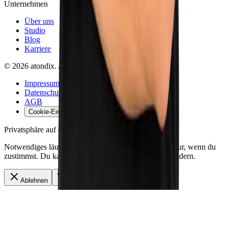
Unternehmen
Über uns
Studio
Blog
Karriere
©
2026
atondix
. Alle Rechte vorbehalten.
Impressum
Datenschutz
AGB
Cookie-Einstellungen
Privatsphäre auf dieser Website
Notwendiges läuft immer. Komfort und Webanalyse nur, wenn du
zustimmst. Du kannst die Auswahl später im Footer ändern.
Ablehnen
Anpassen
Zulassen