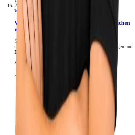
11 Min.
23. Juni 2026
Webdesign & Conversion
Was Premium-Websites von durchschnittlichen
unterscheidet
Sechs Kriterien, an denen sich eine belastbare Website
erkennen lässt: von Hierarchie und Tempo bis zu Belegen und
Betrieb.
Andreas Richling
3 Min.