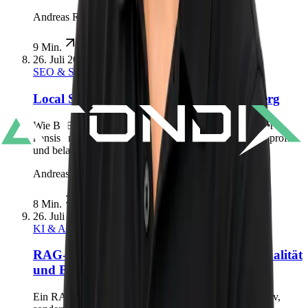
Andreas Richling
9 Min.
26. Juli 2026
SEO & Sichtbarkeit
Local SEO für B2B in Fürth und Nürnberg
Wie B2B-Unternehmen regionale Sichtbarkeit mit einer
konsistenten Website, einem gepflegten Unternehmensprofil
und belastbaren lokalen Belegen aufbauen.
Andreas Richling
8 Min.
26. Juli 2026
KI & AI Agents
RAG-System für Unternehmen: Daten, Qualität
und Betrieb
Ein RAG-System wird nicht durch einen Chat produktiv,